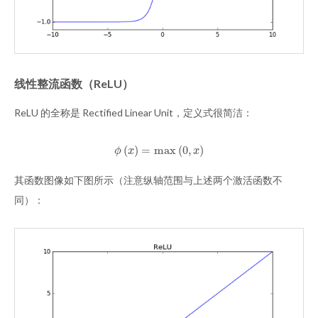
线性整流函数（ReLU）
ReLU 的全称是 Rectified Linear Unit，定义式很简洁：
(
)
=
max
(
0
,
)
ϕ
(
x
)
=
max
(
0
,
x
)
ϕ
x
x
其函数图像如下图所示（注意纵轴范围与上述两个激活函数不
同）：