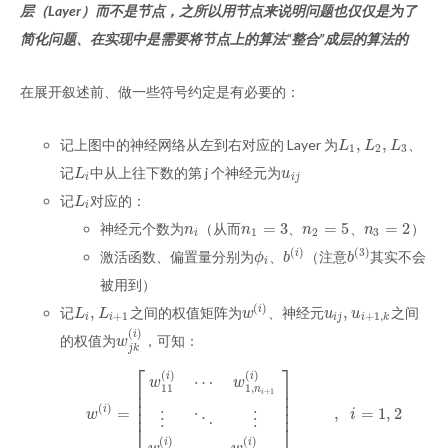
层（Layer）而不是节点，之所以用节点来说明问题也仅仅是为了
简化问题、在实现中是需要将节点上的算法“整合”成层的算法的
在展开叙述前、做一些符号约定是有必要的：
,
,
记上图中的神经网络从左到右对应的 Layer 为
、
L
1
,
L
2
,
L
3
L
L
L
1
2
3
记
中从上往下数的第 j 个神经元为
L
i
u
i
j
L
u
i
i
j
记
对应的：
L
i
L
i
=
3
=
5
=
2
神经元个数为
（从而
、
、
）
n
i
n
1
=
3
n
2
=
5
n
3
=
2
n
n
n
n
1
2
3
i
(
)
(
3
)
激活函数、偏置量分别为
、
（注意
其实不会
i
ϕ
i
b
(
i
)
b
(
3
)
ϕ
b
b
i
被用到）
(
)
,
,
记
之间的权值矩阵为
、神经元
之间
i
L
i
,
L
i
+
1
w
(
i
)
u
i
j
,
u
i
+
1
,
k
L
L
w
u
u
+
1
+
1
,
i
i
i
j
i
k
(
)
i
的权值为
，可知：
w
j
k
(
i
)
w
j
k
⎡
⎤
(
)
(
)
i
i
⋯
w
w
⎢
⎥
11
1
,
n
⎢
⎥
+
1
i
⎢
⎥
(
)
⎢
⎥
=
,
=
1
,
2
i
w
(
i
)
=
[
w
11
(
i
)
⋯
w
1
,
n
i
+
1
(
i
)
⋮
⋱
⋮
w
n
i
1
(
i
)
⋯
w
n
i
,
n
i
+
1
(
i
)
]
n
i
×
n
i
+
1
,
w
i
⋮
⋱
⋮
⎣
⎦
(
)
(
)
i
i
⋯