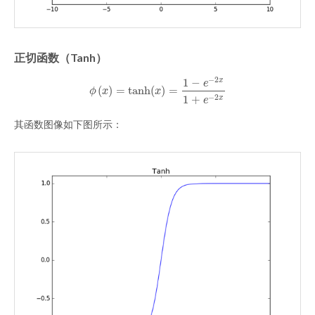
正切函数（Tanh）
−
2
1
−
x
e
(
)
=
tanh
(
)
=
ϕ
(
x
)
=
tanh
(
x
)
=
1
−
e
−
2
x
1
+
e
−
2
x
ϕ
x
x
1
+
−
2
x
e
其函数图像如下图所示：