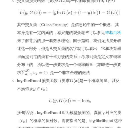
(
)
(
0
,
1
)
交叉熵损失函数（要求
每一位的取值都在
中）
G
(
x
)
(
0
,
1
)
G
x
(
,
(
)
)
=
−
[
ln
(
)
+
(
1
−
)
ln
(
1
−
(
)
)
]
L
(
y
,
G
(
x
)
)
=
−
[
y
ln
G
(
x
)
+
(
1
−
y
)
ln
(
1
−
G
(
x
)
)
]
L
y
G
x
y
G
x
y
G
x
其中交叉熵（Cross Entropy）是信息论中的一个概念、其
本身是有一定内涵的，感兴趣的观众老爷可以参见
维基百科
来了解背后的那一套数学理论。囿于篇幅、我们无法展开叙
述这一部分，但是从交叉熵的名字就可以看出、它和决策树
里面提到过的熵有千丝万缕的关系；考虑到熵是定义在概率
分布上的、所以进一步要求是一个概率向量（亦即进一步要
K
=
1
求
∑
）是一个非常合理的做法
∑
k
=
1
K
v
k
=
1
v
k
=
1
k
(
)
log-likelihood 损失函数（要求
是一个概率向量、以及
G
(
x
)
G
x
∈
不妨假设
）
y
∈
c
k
y
c
k
(
,
(
)
)
=
−
ln
L
(
y
,
G
(
x
)
)
=
−
ln
v
k
L
y
G
x
v
k
换句话说，log-likelihood 即为模型预测的、真值 y 对应的类
（
）的概率的负对数。需要指出的是、log-likelihood 这种
c
k
c
k