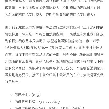
值就应该越大。如果同时考虑到梯度下降法的应用、我们自然还应
该期望，当损失函数在函数值比较大（亦即模型的表现越差）时、
它对应的梯度也要比较大（亦即更新参数的幅度也要比较大）
由于我们此前没有对梯度下降法进行过深刻的应用（上个系列中的
随机梯度下降只是一个相当粗浅的应用）、所以至今为止我们涉及
到的损失函数基本只满足了“模型越差函数值越大”这一点，对于
“函数值越大则梯度越大”这一点则没怎么考虑到。而对于神经网络
而言、梯度下降可谓就是训练的全部，时至今日也没能出现能够与
之抗衡的其余算法、最多也只是不断地研究出各式各样的梯度下降
法的变体而已；所以对于神经网络来说，定义一个足够合适的损失
函数是有必要的。接下来就介绍其中最常用的几个，为此需要先做
符号约定：
(
,
)
假设样本为
(
x
,
y
)
x
y
{
,
…
,
}
假设共有 K 类：
{
c
1
,
…
,
c
K
}
c
c
1
K
(
)
假设讨论的模型为
、其输出（向量）为
G
G
(
x
)
G
G
x