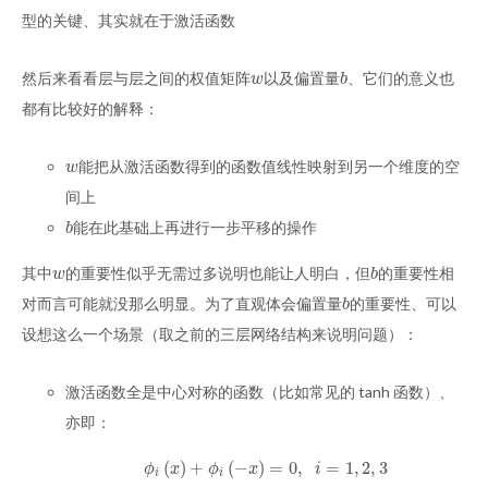
型的关键、其实就在于激活函数
然后来看看层与层之间的权值矩阵
以及偏置量
、它们的意义也
w
b
w
b
都有比较好的解释：
能把从激活函数得到的函数值线性映射到另一个维度的空
w
w
间上
能在此基础上再进行一步平移的操作
b
b
其中
的重要性似乎无需过多说明也能让人明白，但
的重要性相
w
b
w
b
对而言可能就没那么明显。为了直观体会偏置量
的重要性、可以
b
b
设想这么一个场景（取之前的三层网络结构来说明问题）：
激活函数全是中心对称的函数（比如常见的 tanh 函数）、
亦即：
(
)
+
(
−
)
=
0
,
=
1
,
2
,
3
ϕ
i
(
x
)
+
ϕ
i
(
−
x
)
=
0
,
i
=
1
,
2
,
3
ϕ
x
ϕ
x
i
i
i