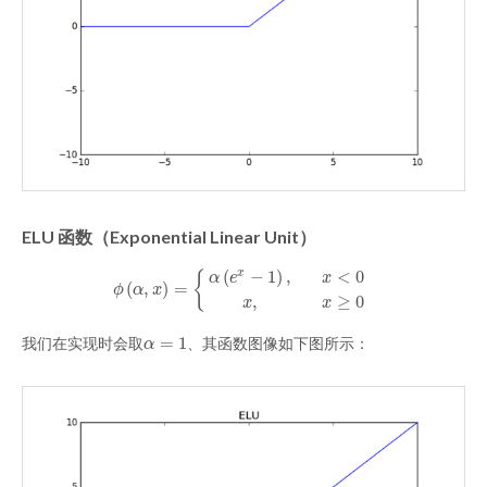
ELU 函数（Exponential Linear Unit）
(
−
1
)
,
<
0
x
{
α
e
x
(
,
)
=
ϕ
(
α
,
x
)
=
{
α
(
e
x
−
1
)
,
x
<
0
x
,
x
≥
0
ϕ
α
x
,
≥
0
x
x
=
1
我们在实现时会取
、其函数图像如下图所示：
α
=
1
α