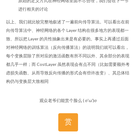
原始的定义方式在神经网络里面不尽合理，我们会在下一节
进行相关的讨论
以上、我们就比较完整地叙述了一遍前向传导算法。可以看出在前
向传导算法中、神经网络的各个 Layer 结构在很多地方的表现都一
致、所以把 Layer 的共性抽象出来是有必要的。事实上再通过后面
对神经网络的训练算法（反向传播算法）的说明我们就可以看出，
每个变换层除了所对应的激活函数有所不同以外、其余部分的表现
都几乎一样；而 CostLayer 虽然表现会有点不同（比如需要额外考
虑损失函数、从而导致反向传播的形式会有些许改变）、其总体结
构仍与变换层大致相同
观众老爷们能赏个脸么 ( σ'ω')σ
赏