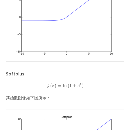
Softplus
(
)
=
ln
(
1
+
)
x
ϕ
(
x
)
=
ln
(
1
+
e
x
)
ϕ
x
e
其函数图像如下图所示：