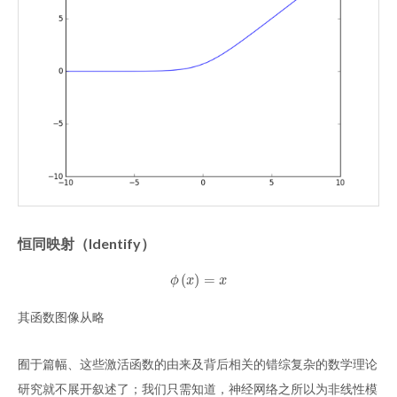
恒同映射（Identify）
(
)
=
ϕ
(
x
)
=
x
ϕ
x
x
其函数图像从略
囿于篇幅、这些激活函数的由来及背后相关的错综复杂的数学理论
研究就不展开叙述了；我们只需知道，神经网络之所以为非线性模