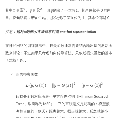
R
R
∈
∈
n
K
其中
、
，且
是除了一位为 1、其余位都是 0 的向
x
∈
R
n
y
∈
R
K
y
x
y
y
∈
量。换句话说，若
、那么
除了第 k 位为 1、其余位都是 0
y
∈
c
k
y
y
c
y
k
注意：这种
的表示方法通常叫做 one-hot representation
y
y
在神经网络的训练算法中、损失函数通常需要结合输出层的激活函
数来讨论；不过如果只考虑前向传导算法、只叙述损失函数的基本
形式就可以：
距离损失函数
2
2
(
,
(
)
)
=
∥
−
(
)
∥
=
[
−
(
)
]
L
(
y
,
G
(
x
)
)
=
‖
y
−
G
(
x
)
‖
2
=
[
y
−
G
(
x
)
]
2
L
y
G
x
y
G
x
y
G
x
该损失函数对应着最小平方误差准则（Minimum Squared
Error，常简称为 MSE），它的直观意义是明确的：模型预
测和真值的（欧氏）距离越大、损失就越大，反之就越小