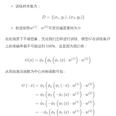
训练样本集为：
=
{
(
,
)
,
(
,
)
}
D
=
{
(
x
1
,
y
1
)
,
(
x
2
,
y
2
)
}
D
x
y
x
y
1
1
2
2
(
1
)
(
2
)
权值矩阵
、
可变但偏置量恒为 0
w
(
1
)
w
(
2
)
w
w
在此场景下不难想象，无论我们怎样进行训练、模型
在训练集
G
D
G
D
上的准确率都不可能达到 100%。这是因为我们有：
(
(
)
)
(
1
)
(
2
)
(
)
=
(
)
⋅
⋅
G
(
x
)
=
ϕ
3
(
ϕ
2
(
ϕ
1
(
x
)
⋅
w
(
1
)
)
⋅
w
(
2
)
)
G
x
ϕ
ϕ
ϕ
x
w
w
3
2
1
从而由激活函数为中心对称函数可知：
(
(
)
)
(
1
)
(
2
)
(
−
)
=
(
−
)
⋅
⋅
G
x
ϕ
ϕ
ϕ
x
w
w
3
2
1
(
(
)
)
(
1
)
(
2
)
=
−
(
)
⋅
⋅
ϕ
ϕ
ϕ
x
w
w
3
2
1
(
(
)
)
G
(
−
x
)
=
ϕ
3
(
ϕ
2
(
ϕ
1
(
−
x
)
⋅
w
(
1
)
)
⋅
w
(
2
)
)
=
ϕ
3
(
ϕ
2
(
−
ϕ
1
(
x
)
⋅
w
(
1
)
)
⋅
w
(
2
)
)
=
ϕ
(
1
)
(
2
)
=
−
(
)
⋅
⋅
ϕ
ϕ
ϕ
x
w
w
3
2
1
(
(
)
)
(
1
)
(
2
)
=
−
(
)
⋅
⋅
ϕ
ϕ
ϕ
x
w
w
3
2
1