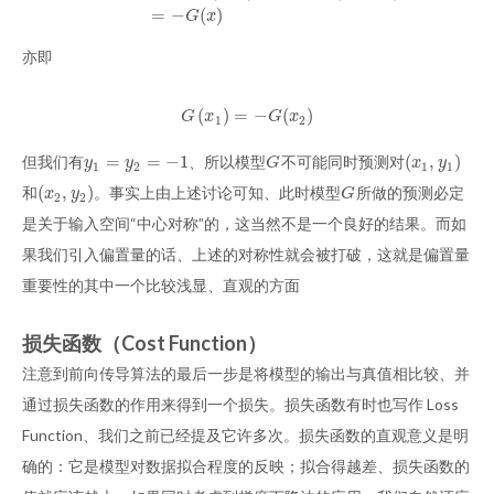
=
−
(
)
G
x
亦即
(
)
=
−
(
)
G
(
x
1
)
=
−
G
(
x
2
)
G
x
G
x
1
2
=
=
−
1
(
,
)
但我们有
、所以模型
不可能同时预测对
y
1
=
y
2
=
−
1
G
(
x
1
,
y
1
)
y
y
G
x
y
1
2
1
1
(
,
)
和
。事实上由上述讨论可知、此时模型
所做的预测必定
(
x
2
,
y
2
)
G
x
y
G
2
2
是关于输入空间“中心对称”的，这当然不是一个良好的结果。而如
果我们引入偏置量的话、上述的对称性就会被打破，这就是偏置量
重要性的其中一个比较浅显、直观的方面
损失函数（Cost Function）
注意到前向传导算法的最后一步是将模型的输出与真值相比较、并
通过损失函数的作用来得到一个损失。损失函数有时也写作 Loss
Function、我们之前已经提及它许多次。损失函数的直观意义是明
确的：它是模型对数据拟合程度的反映；拟合得越差、损失函数的