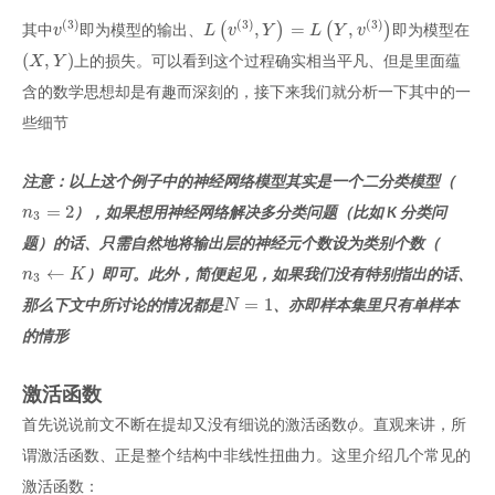
(
3
)
(
3
)
(
3
)
,
=
,
其中
即为模型的输出、
(
)
(
)
即为模型在
v
(
3
)
L
(
v
(
3
)
,
Y
)
=
L
(
Y
,
v
(
3
)
)
v
L
v
Y
L
Y
v
(
,
)
上的损失。可以看到这个过程确实相当平凡、但是里面蕴
(
X
,
Y
)
X
Y
含的数学思想却是有趣而深刻的，接下来我们就分析一下其中的一
些细节
注意：以上这个例子中的神经网络模型其实是一个二分类模型（
=
2
），如果想用神经网络解决多分类问题（比如 K 分类问
n
3
=
2
n
3
题）的话、只需自然地将输出层的神经元个数设为类别个数（
←
）即可。此外，简便起见，如果我们没有特别指出的话、
n
3
←
K
n
K
3
=
1
那么下文中所讨论的情况都是
、亦即样本集里只有单样本
N
=
1
N
的情形
激活函数
首先说说前文不断在提却又没有细说的激活函数
。直观来讲，所
ϕ
ϕ
谓激活函数、正是整个结构中非线性扭曲力。这里介绍几个常见的
激活函数：