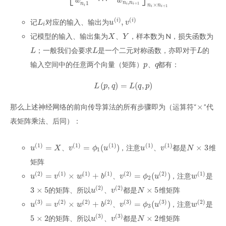
w
w
,
n
n
1
n
+
1
×
i
i
n
n
i
+
1
i
i
(
)
(
)
,
记
对应的输入、输出为
i
i
L
i
u
(
i
)
,
v
(
i
)
L
u
v
i
记模型的输入、输出集为
、
，样本数为 N，损失函数为
X
Y
X
Y
；一般我们会要求
是一个二元对称函数，亦即对于
的
L
L
L
L
L
L
输入空间中的任意两个向量（矩阵）
、
都有：
p
q
p
q
(
,
)
=
(
,
)
L
(
p
,
q
)
=
L
(
q
,
p
)
L
p
q
L
q
p
×
那么上述神经网络的前向传导算法的所有步骤即为（运算符“
”代
×
表矩阵乘法、后同）：
(
1
)
(
1
)
(
1
)
(
1
)
(
1
)
=
=
(
)
×
3
、
，注意
、
都是
维
u
(
1
)
=
X
v
(
1
)
=
ϕ
1
(
u
(
1
)
)
u
(
1
)
v
(
1
)
N
×
3
u
X
v
ϕ
u
u
v
N
1
矩阵
(
2
)
(
1
)
(
1
)
(
1
)
(
2
)
(
2
)
(
1
)
=
×
+
=
(
)
、
，注意
是
u
(
2
)
=
v
(
1
)
×
w
(
1
)
+
b
(
1
)
v
(
2
)
=
ϕ
2
(
u
(
2
)
)
w
(
1
)
u
v
w
b
v
ϕ
u
w
2
(
2
)
(
2
)
3
×
5
×
5
的矩阵、所以
、
都是
维矩阵
3
×
5
u
(
2
)
v
(
2
)
N
×
5
u
v
N
(
3
)
(
2
)
(
2
)
(
2
)
(
3
)
(
3
)
(
2
)
=
×
+
=
(
)
、
，注意
是
u
(
3
)
=
v
(
2
)
×
w
(
2
)
+
b
(
2
)
v
(
3
)
=
ϕ
3
(
u
(
3
)
)
w
(
2
)
u
v
w
b
v
ϕ
u
w
3
(
3
)
(
3
)
5
×
2
×
2
的矩阵、所以
、
都是
维矩阵
5
×
2
u
(
3
)
v
(
3
)
N
×
2
u
v
N